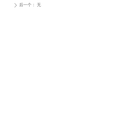
后一个：
无
ꄲ