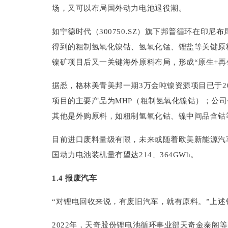
场，又可以布局国外动力电池退役潮。
如宁德时代（300750.SZ）旗下邦普循环在印
得到的粗制氢氧化镍钴、氢氧化锰、锂盐等关键原
镍矿项目后又一关键海外原料布局，形成“原生+再
据悉，格林美青美邦一期3万金吨镍资源项目已于2
项目的主要产品为MHP（粗制氢氧化镍钴）；公司
其他是外购原料，如粗制氢氧化钴、镍中间品含钴
目前进口废料量级有限，未来或随着欧美新能源汽车
国动力电池装机量有望达214、364GWh。
1.4 报废汽车
“对锂电回收来说，有废旧汽车，就有原料。”上
2022年，天奇股份锂电池循环事业部天奇金泰阁