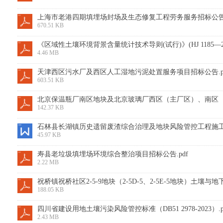
上海市老港四期填埋场封场及生态修复工程劳务服务招标公告.
670.51 KB
《区域性土壤环境背景含量统计技术导则(试行)》(HJ 1185—202
4.46 MB
天津西区污水厂及西区人工湿地污泥处置服务项目招标公告.p
603.51 KB
北京保温瓶厂南区地块及北京玻璃厂西区（主厂区）、南区（主
142.37 KB
石林县长湖镇历史遗留废渣综合治理及地块风险管控工程施工总承包
45.97 KB
寿县老垃圾填埋场环境综合整治项目招标公告.pdf
2.22 MB
祝桥镇祝桥社区2-5-9地块（2-5D-5、2-5E-5地块）土壤
188.05 KB
四川省建设用地土壤污染风险管控标准（DB51 2978-2023）.p
2.43 MB