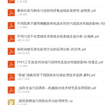
1.36 MB
餐厨垃圾与剩余污泥协同厌氧连续处置研究-赵明星.pdf
1.48 MB
不同阳离子聚丙烯酰胺有机脱水剂对污泥脱水性能的影响-冯齐云
1.75 MB
不同污泥干化焚烧技术路线全链条碳足迹分析-次瀚林.pdf
488.45 KB
病死动物无害化处理方法的应用分析-武京伟.pdf
148.26 KB
PSFS工艺改造对浓缩污泥特性及脱水性能的影响-张显忠.pdf
1.31 MB
“双碳”战略背景下我国厨余垃圾处理技术选择-廖利.pdf
228.72 KB
_油田含油污泥调质—机械脱水技术研究及应用现状.pdf
533.54 KB
_细泥质稠油污泥热化学法处理研究.caj
6.35 MB