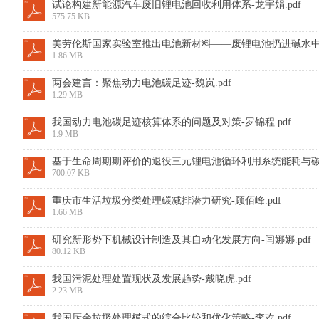
试论构建新能源汽车废旧锂电池回收利用体系-龙宇娟.pdf
575.75 KB
美劳伦斯国家实验室推出电池新材料——废锂电池扔进碱水中就能
1.86 MB
两会建言：聚焦动力电池碳足迹-魏岚.pdf
1.29 MB
我国动力电池碳足迹核算体系的问题及对策-罗锦程.pdf
1.9 MB
基于生命周期期评价的退役三元锂电池循环利用系统能耗与碳足迹
700.07 KB
重庆市生活垃圾分类处理碳减排潜力研究-顾佰峰.pdf
1.66 MB
研究新形势下机械设计制造及其自动化发展方向-闫娜娜.pdf
80.12 KB
我国污泥处理处置现状及发展趋势-戴晓虎.pdf
2.23 MB
我国厨余垃圾处理模式的综合比较和优化策略-李欢.pdf