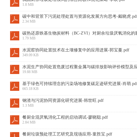
1.8 MB
碳中和背景下污泥处理处置与资源化发展方向思考-戴晓虎.pd
2.34 MB
碳热还原铁基生物炭材料（BC-ZVI）对厨余垃圾厌氧消化的影响
1.79 MB
水泥窑协同处置技术在土壤修复中的应用进展-郭宝蔓.pdf
349.09 KB
水泥生产协同处置危废过程重金属与碳排放影响评价模型及应用研
19.88 MB
基于绿色可持续理念的污染场地修复碳足迹研究进展-肖萌.pd
665.18 KB
钢渣与污泥协同资源化研究进展-韩世旺.pdf
1.3 MB
餐厨全混厌氧消化工程的启动调试-廖晓聪.pdf
2.84 MB
餐厨垃圾预处理工艺研究及现场应用-童胜宝.pdf