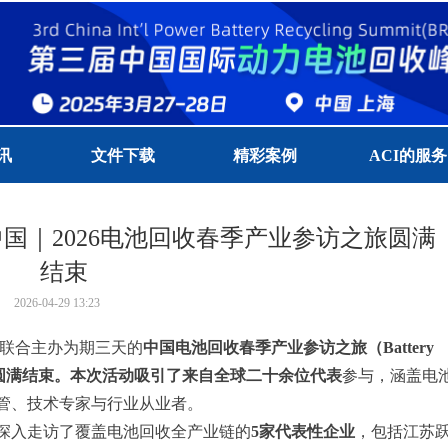
讯
文件下载
精彩案例
ACI的服务
国｜2026电池回收春季产业参访之旅圆满
结束
2026-04-29
13:23
收圈联合主办为期三天的
中国电池回收春季产业参访之旅（Battery
圆满结束。本次活动吸引了
来自全球二十余位代表
参与，涵盖电
管、技术专家与行业从业者。
深入走访了覆盖电池回收全产业链的
5家代表性企业
，包括江苏