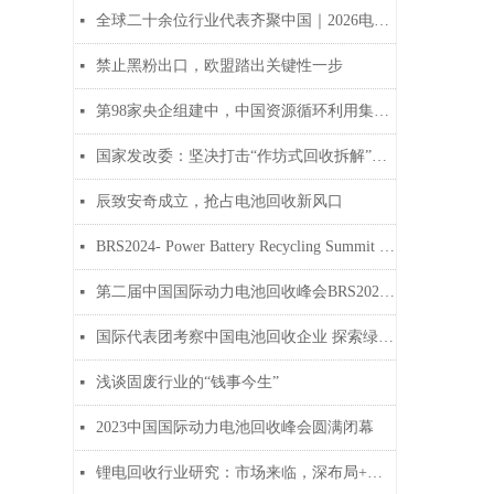
全球二十余位行业代表齐聚中国｜2026电池回收春季产业参访之旅圆满结束
넷
禁止黑粉出口，欧盟踏出关键性一步
넷
第98家央企组建中，中国资源循环利用集团要来了！
넷
国家发改委：坚决打击“作坊式回收拆解”等环境违法行为
넷
辰致安奇成立，抢占电池回收新风口
넷
BRS2024- Power Battery Recycling Summit was successfully held
넷
第二届中国国际动力电池回收峰会BRS2024广州站圆满闭幕
넷
国际代表团考察中国电池回收企业 探索绿色可持续发展新机遇
넷
浅谈固废行业的“钱事今生”
넷
2023中国国际动力电池回收峰会圆满闭幕
넷
锂电回收行业研究：市场来临，深布局+精处置为决胜之道
넷