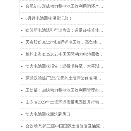
合肥初步形成动力蓄电池回收利用闭环产业生态
넷
6月锂电池回收项目汇总！
넷
欧盟新电池法引行业热议：碳足迹核算体系需国际互认
넷
天奇股份3亿定增加码锂电回收，高负债下如何走出流动性困局？
넷
相约上海|BRS2023中国国际动力电池回收峰会将于10月26-27日召开
넷
动力电池回收报告：退役潮将至，大幕渐开启
넷
原武汉冶炼厂近5亿元的土壤污染修复项目全部水泥窑协同处置
넷
工信部：加快动力蓄电池回收利用管理办法研究制定
넷
山东省2023年土壤环境质量巩固提升行动方案印发！
넷
动力电池回收迎洗牌风口
넷
会议动态|第三届中国国际土壤修复及油泥治理峰会将于7月13-14日在南京召开
넷