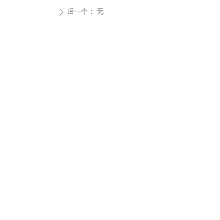
后一个：
无
ꄲ