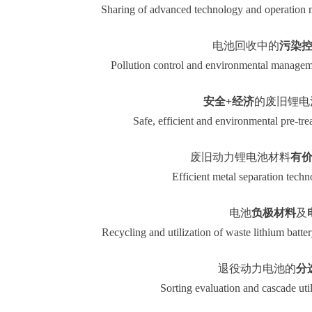
Sharing of advanced technology and operation m
电池回收中的
污染
Pollution control and environmental manageme
安全+经济
的废旧锂电
Safe, efficient and environmental pre-tre
废旧动力锂电池材料
有
Efficient metal separation tech
电池
负极材料
及
Recycling and utilization of waste lithium batter
退役动力电池的
分
Sorting evaluation and cascade util