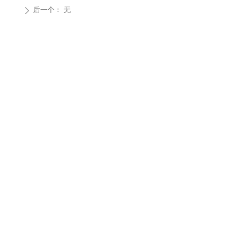
后一个：
无
ꄲ