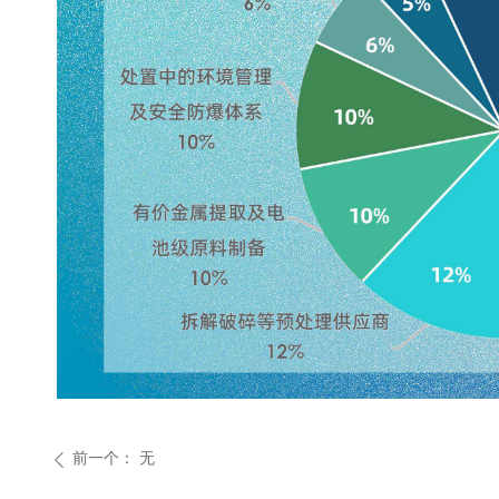
前一个：
无
ꄴ