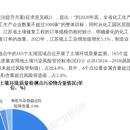
治提升方案(征求意见稿)》，提出：“到2020年底，全省化工生
化工生产企业数量不超过1000家”的整体目标，同时从化工园区层
右。江苏省土壤修复工程的订单规模仍相对较小，明确量化的化工
订单的放量。2022年，江苏规上工业增加值增长5.1%，制造业
基础点中的165个太湖流域点位开展了土壤环境质量监测。165个监
农用地土壤污染风险管控标准(试行)》(GB15618—2018)风
(但未超过风险管制值)，占比4.8%。其中，4个点位重金属含量超
涕)含量超过风险筛选值，占2.4%。