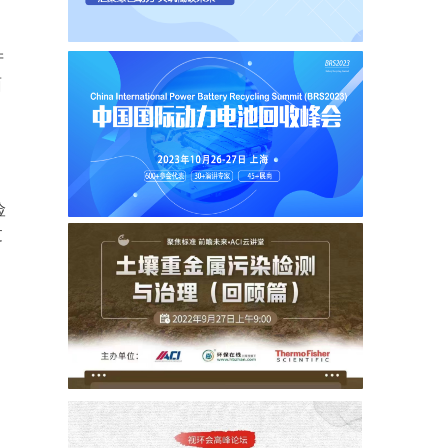
产
面
险
过