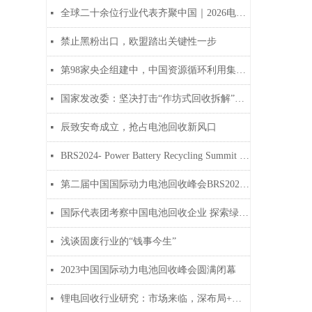
全球二十余位行业代表齐聚中国｜2026电池回收春季产业参访之旅圆满结束
넷
禁止黑粉出口，欧盟踏出关键性一步
넷
第98家央企组建中，中国资源循环利用集团要来了！
넷
国家发改委：坚决打击“作坊式回收拆解”等环境违法行为
넷
辰致安奇成立，抢占电池回收新风口
넷
BRS2024- Power Battery Recycling Summit was successfully held
넷
第二届中国国际动力电池回收峰会BRS2024广州站圆满闭幕
넷
国际代表团考察中国电池回收企业 探索绿色可持续发展新机遇
넷
浅谈固废行业的“钱事今生”
넷
2023中国国际动力电池回收峰会圆满闭幕
넷
锂电回收行业研究：市场来临，深布局+精处置为决胜之道
넷