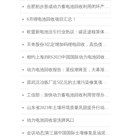
合肥初步形成动力蓄电池回收利用闭环产业生态
넷
6月锂电池回收项目汇总！
넷
欧盟新电池法引行业热议：碳足迹核算体系需国际互认
넷
天奇股份3亿定增加码锂电回收，高负债下如何走出流动性困局？
넷
相约上海|BRS2023中国国际动力电池回收峰会将于10月26-27日召开
넷
动力电池回收报告：退役潮将至，大幕渐开启
넷
原武汉冶炼厂近5亿元的土壤污染修复项目全部水泥窑协同处置
넷
工信部：加快动力蓄电池回收利用管理办法研究制定
넷
山东省2023年土壤环境质量巩固提升行动方案印发！
넷
动力电池回收迎洗牌风口
넷
会议动态|第三届中国国际土壤修复及油泥治理峰会将于7月13-14日在南京召开
넷