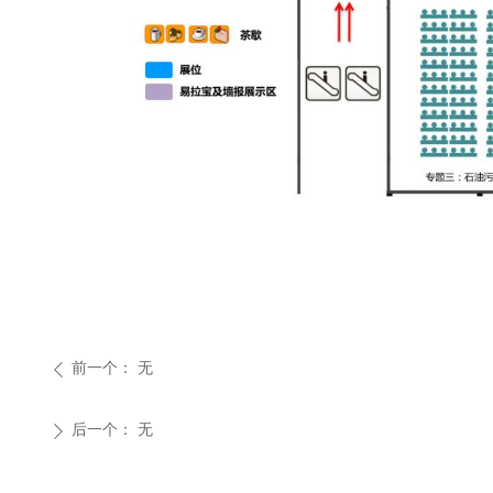
前一个：
无
ꄴ
后一个：
无
ꄲ