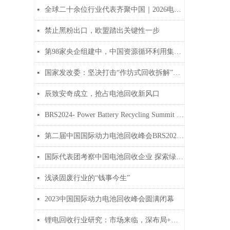
全球二十余位行业代表齐聚中国｜2026电池回收春季产业参访之旅圆满结束
넷
禁止黑粉出口，欧盟踏出关键性一步
넷
第98家央企组建中，中国资源循环利用集团要来了！
넷
国家发改委：坚决打击“作坊式回收拆解”等环境违法行为
넷
辰致安奇成立，抢占电池回收新风口
넷
BRS2024- Power Battery Recycling Summit was successfully held
넷
第二届中国国际动力电池回收峰会BRS2024广州站圆满闭幕
넷
国际代表团考察中国电池回收企业 探索绿色可持续发展新机遇
넷
浅谈固废行业的“钱事今生”
넷
2023中国国际动力电池回收峰会圆满闭幕
넷
锂电回收行业研究：市场来临，深布局+精处置为决胜之道
넷