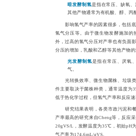
暗发酵制氢
是指在常压、缺氧、
其他产物通常为有机酸、醇、丙
影响氢气产率的因素很多，包括底
氢气分压等。由于微生物发酵施加的
外，过高的氢气分压对产率也有负面
分压的增加，乳酸和乙醇等其他产物的
光发酵制氢
是指在常压、厌氧
气。
光转换效率、微生物菌株、垃圾
件主要取决于菌株种类，通常温度为35
低于热化学过程，但氢气产率和反应速
研究结果表明，各类市政污泥和餐厨垃
产率最高的研究来自Cheng等，反
20gVS/L，发酵温度为35℃，初始pH
气产率为174.6mL/gVS。