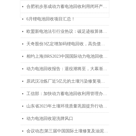
合肥初步形成动力蓄电池回收利用闭环产业生态
넷
6月锂电池回收项目汇总！
넷
欧盟新电池法引行业热议：碳足迹核算体系需国际互认
넷
天奇股份3亿定增加码锂电回收，高负债下如何走出流动性困局？
넷
相约上海|BRS2023中国国际动力电池回收峰会将于10月26-27日召开
넷
动力电池回收报告：退役潮将至，大幕渐开启
넷
原武汉冶炼厂近5亿元的土壤污染修复项目全部水泥窑协同处置
넷
工信部：加快动力蓄电池回收利用管理办法研究制定
넷
山东省2023年土壤环境质量巩固提升行动方案印发！
넷
动力电池回收迎洗牌风口
넷
会议动态|第三届中国国际土壤修复及油泥治理峰会将于7月13-14日在南京召开
넷