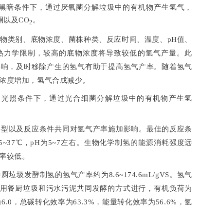
黑暗条件下，通过厌氧菌分解垃圾中的有机物产生氢气，
酮以及CO
。
2
物类别、底物浓度、菌株种类、反应时间、温度、pH值、
热力学限制，较高的底物浓度将导致较低的氢气产量。此
影响，及时移除产生的氢气有助于提高氢气产率。随着氢气
浓度增加，氢气合成减少。
、光照条件下，通过光合细菌分解垃圾中的有机物产生氢
类型以及反应条件共同对氢气产率施加影响。最佳的反应条
~37℃，pH为5~7左右。生物化学制氢的能源消耗强度远
率较低。
圾发酵制氢的氢气产率约为8.6~174.6mL/gVS。氢气
应采用餐厨垃圾和污水污泥共同发酵的方式进行，有机负荷为
为6.0，总碳转化效率为63.3%，能量转化效率为56.6%，氢