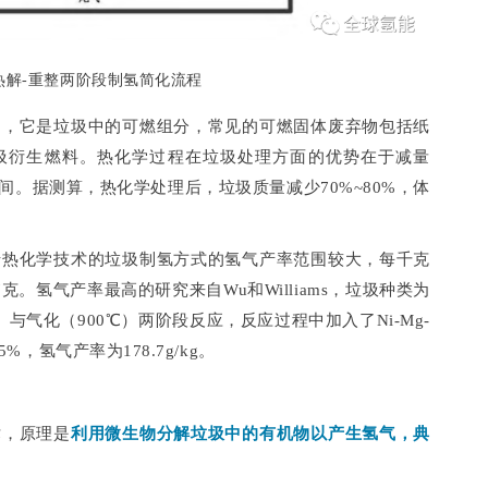
热解-重整两阶段制氢简化流程
物，它是垃圾中的可燃组分，常见的可燃固体废弃物包括纸
圾衍生燃料。热化学过程在垃圾处理方面的优势在于减量
。据测算，热化学处理后，垃圾质量减少70%~80%，体
于热化学技术的垃圾制氢方式的氢气产率范围较大，每千克
7克。氢气产率最高的研究来自Wu和Williams，垃圾种类为
与气化（900℃）两阶段反应，反应过程中加入了Ni-Mg-
%，氢气产率为178.7g/kg。
术，原理是
利用微生物分解垃圾中的有机物以产生氢气，典