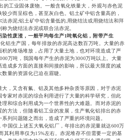
排出的工业固体废物。一般含氧化铁量大，外观与赤色泥
铁较少而呈棕色，甚至灰白色。铝土矿中铝含量高的，
法赤泥;铝土矿中铝含量低的,用烧结法或用烧结法和拜
别称为烧结法赤泥或联合法赤泥。
污染性废渣，一般平均每生产1吨氧化铝，附带产生
氧化铝生产国，每年排放的赤泥高达数百万吨。大量的赤
面积的堆场堆放，占用了大量土地，也对环境造成了严
00万吨，我国每年产生的赤泥为3000万吨以上。大量
活造成多方面的直接和间接的影响，所以最大限度的减
大数量的资源化已迫在眉睫。
量大，又含有氟、铝及其他多种杂质等原因，对于赤泥
国专家对赤泥的综合利用进行了大量的科学研究，但此
处理和综合利用成为一个世界性的大难题。而对赤泥的
置的方法，但随着铝工业的发展，生产氧化铝排出的赤
一系列问题随之而出，造成了严重的环境问题。
吨，中国仅上述五大氧化铝厂，年排出的赤泥量就达600万
，而其利用率仅为15%左右。赤泥堆存不但需要一定的基