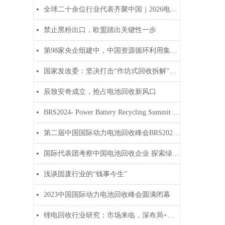
全球二十余位行业代表齐聚中国｜2026电池回收春季产业参访之旅圆满结束
넷
禁止黑粉出口，欧盟踏出关键性一步
넷
第98家央企组建中，中国资源循环利用集团要来了！
넷
国家发改委：坚决打击“作坊式回收拆解”等环境违法行为
넷
辰致安奇成立，抢占电池回收新风口
넷
BRS2024- Power Battery Recycling Summit was successfully held
넷
第二届中国国际动力电池回收峰会BRS2024广州站圆满闭幕
넷
国际代表团考察中国电池回收企业 探索绿色可持续发展新机遇
넷
浅谈固废行业的“钱事今生”
넷
2023中国国际动力电池回收峰会圆满闭幕
넷
锂电回收行业研究：市场来临，深布局+精处置为决胜之道
넷