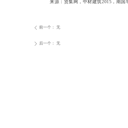
来源：贤集网，中材建筑2015，南国
前一个：
无
ꄴ
后一个：
无
ꄲ