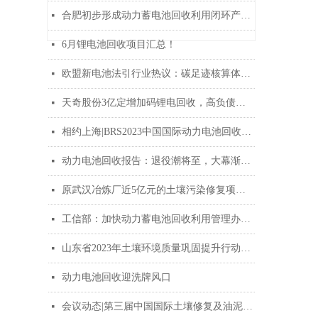
合肥初步形成动力蓄电池回收利用闭环产业生态
넷
6月锂电池回收项目汇总！
넷
欧盟新电池法引行业热议：碳足迹核算体系需国际互认
넷
天奇股份3亿定增加码锂电回收，高负债下如何走出流动性困局？
넷
相约上海|BRS2023中国国际动力电池回收峰会将于10月26-27日召开
넷
动力电池回收报告：退役潮将至，大幕渐开启
넷
原武汉冶炼厂近5亿元的土壤污染修复项目全部水泥窑协同处置
넷
工信部：加快动力蓄电池回收利用管理办法研究制定
넷
山东省2023年土壤环境质量巩固提升行动方案印发！
넷
动力电池回收迎洗牌风口
넷
会议动态|第三届中国国际土壤修复及油泥治理峰会将于7月13-14日在南京召开
넷