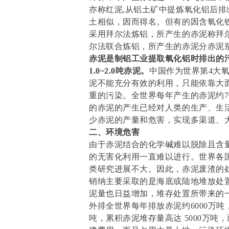
亦称红泥,从铝土矿中提炼氧化铝后
土相似，因而得名。但有的因含氧化
采用拜尔法炼铝，所产生的赤泥称拜尔
尔法联合炼铝，所产生的赤泥分赤泥
赤泥是制铝工业提取氧化铝时排出的
1.0~2.0吨赤泥。
中国作为世界第4大
泥不能充分有效的利用，只能依靠大
重的污染。全世界每年产生的赤泥约70
的赤泥的产生已经对人类的生产、生
少赤泥的产量和危害，实现多渠道、
二、环境危害
由于赤泥结合的化学碱难以脱除且含
的无害化利用一直难以进行。世界各
类研究进展不大。因此，赤泥废渣的
销纳主要采取的是海底或陆地堆放处
泥量也日益增加，堆存处置所带来的
外排全世界每年排放赤泥约6000万
吨，累积赤泥堆存量高达 5000万吨